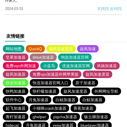
伴家人。
2024-03-31
支持
[0]
反对
[0]
友情链接
网站地图
QuickQ
旋风加速度器
旋风加速
坚果加速器
tiktok加速器
狗急加速器官网
免费vqn外网加速
小蓝鸟
优途加速器官网
风驰加速器
旋风加速器
免费vps加速器外网苹果版
旋风加速度器
快连加速器
快连加速器官网入口
原子加速器
快鸭加速器
快柠檬加速器
旋风加速度器
外网网址导航
软件中心
月兔加速器
白鲸加速器
白鲸加速器
起飞加速器
小猫咪crash加速器
香蕉加速器
青柠加速器
ghelper
pigcha加速器
纵云梯加速器
hidecat
月兔加速器
veee加速器
bluelayer加速器