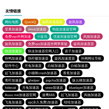
友情链接
网站地图
QuickQ
旋风加速度器
旋风加速
坚果加速器
tiktok加速器
狗急加速器官网
免费vqn外网加速
小蓝鸟
优途加速器官网
风驰加速器
旋风加速器
免费vps加速器外网苹果版
旋风加速度器
快连加速器
快连加速器官网入口
原子加速器
快鸭加速器
快柠檬加速器
旋风加速度器
外网网址导航
软件中心
月兔加速器
白鲸加速器
白鲸加速器
起飞加速器
小猫咪crash加速器
香蕉加速器
青柠加速器
ghelper
pigcha加速器
纵云梯加速器
hidecat
月兔加速器
veee加速器
bluelayer加速器
ikuuu.me加速器官网
速鹰666
起飞加速器
风驰加速器
飞兔加速器
vp(永久免费)加速器
哇哇加速器