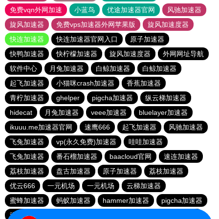
免费vqn外网加速
小蓝鸟
优途加速器官网
风驰加速器
旋风加速器
免费vps加速器外网苹果版
旋风加速度器
快连加速器
快连加速器官网入口
原子加速器
快鸭加速器
快柠檬加速器
旋风加速度器
外网网址导航
软件中心
月兔加速器
白鲸加速器
白鲸加速器
起飞加速器
小猫咪crash加速器
香蕉加速器
青柠加速器
ghelper
pigcha加速器
纵云梯加速器
hidecat
月兔加速器
veee加速器
bluelayer加速器
ikuuu.me加速器官网
速鹰666
起飞加速器
风驰加速器
飞兔加速器
vp(永久免费)加速器
哇哇加速器
飞兔加速器
番石榴加速器
baacloud官网
速连加速器
荔枝加速器
盘古加速器
原子加速器
荔枝加速器
优云666
一元机场
一元机场
云梯加速器
蜜蜂加速器
蚂蚁加速器
hammer加速器
pigcha加速器
泡泡狗加速器
baacloud官网
橘子加速器
暴雪加速器