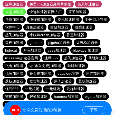
旋风加速器
免费vps加速器外网苹果版
旋风加速度器
快连加速器
快连加速器官网入口
原子加速器
快鸭加速器
快柠檬加速器
旋风加速度器
外网网址导航
软件中心
月兔加速器
白鲸加速器
白鲸加速器
起飞加速器
小猫咪crash加速器
香蕉加速器
青柠加速器
ghelper
pigcha加速器
纵云梯加速器
hidecat
月兔加速器
veee加速器
bluelayer加速器
ikuuu.me加速器官网
速鹰666
起飞加速器
风驰加速器
飞兔加速器
vp(永久免费)加速器
哇哇加速器
飞兔加速器
番石榴加速器
baacloud官网
速连加速器
荔枝加速器
盘古加速器
原子加速器
荔枝加速器
优云666
一元机场
一元机场
云梯加速器
蜜蜂加速器
蚂蚁加速器
hammer加速器
pigcha加速器
泡泡狗加速器
baacloud官网
橘子加速器
暴雪加速器
永久免费使用的加速器
下载