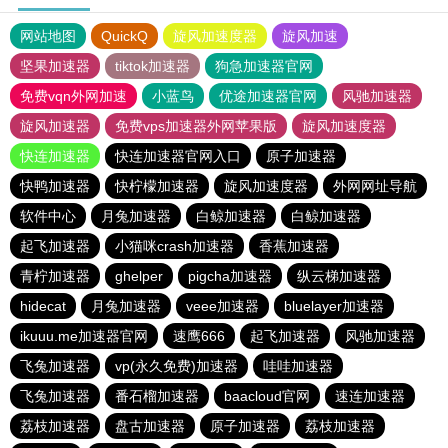
网站地图
QuickQ
旋风加速度器
旋风加速
坚果加速器
tiktok加速器
狗急加速器官网
免费vqn外网加速
小蓝鸟
优途加速器官网
风驰加速器
旋风加速器
免费vps加速器外网苹果版
旋风加速度器
快连加速器
快连加速器官网入口
原子加速器
快鸭加速器
快柠檬加速器
旋风加速度器
外网网址导航
软件中心
月兔加速器
白鲸加速器
白鲸加速器
起飞加速器
小猫咪crash加速器
香蕉加速器
青柠加速器
ghelper
pigcha加速器
纵云梯加速器
hidecat
月兔加速器
veee加速器
bluelayer加速器
ikuuu.me加速器官网
速鹰666
起飞加速器
风驰加速器
飞兔加速器
vp(永久免费)加速器
哇哇加速器
飞兔加速器
番石榴加速器
baacloud官网
速连加速器
荔枝加速器
盘古加速器
原子加速器
荔枝加速器