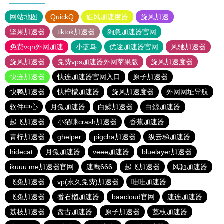
网站地图
QuickQ
旋风加速度器
旋风加速
坚果加速器
tiktok加速器
狗急加速器官网
免费vqn外网加速
小蓝鸟
优途加速器官网
风驰加速器
旋风加速器
免费vps加速器外网苹果版
旋风加速度器
快连加速器
快连加速器官网入口
原子加速器
快鸭加速器
快柠檬加速器
旋风加速度器
外网网址导航
软件中心
月兔加速器
白鲸加速器
白鲸加速器
起飞加速器
小猫咪crash加速器
香蕉加速器
青柠加速器
ghelper
pigcha加速器
纵云梯加速器
hidecat
月兔加速器
veee加速器
bluelayer加速器
ikuuu.me加速器官网
速鹰666
起飞加速器
风驰加速器
飞兔加速器
vp(永久免费)加速器
哇哇加速器
飞兔加速器
番石榴加速器
baacloud官网
速连加速器
荔枝加速器
盘古加速器
原子加速器
荔枝加速器