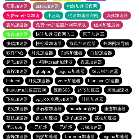
坚果加速器
tiktok加速器
狗急加速器官网
免费vqn外网加速
小蓝鸟
优途加速器官网
风驰加速器
旋风加速器
免费vps加速器外网苹果版
旋风加速度器
快连加速器
快连加速器官网入口
原子加速器
快鸭加速器
快柠檬加速器
旋风加速度器
外网网址导航
软件中心
月兔加速器
白鲸加速器
白鲸加速器
起飞加速器
小猫咪crash加速器
香蕉加速器
青柠加速器
ghelper
pigcha加速器
纵云梯加速器
hidecat
月兔加速器
veee加速器
bluelayer加速器
ikuuu.me加速器官网
速鹰666
起飞加速器
风驰加速器
飞兔加速器
vp(永久免费)加速器
哇哇加速器
飞兔加速器
番石榴加速器
baacloud官网
速连加速器
荔枝加速器
盘古加速器
原子加速器
荔枝加速器
优云666
一元机场
一元机场
云梯加速器
蜜蜂加速器
蚂蚁加速器
hammer加速器
pigcha加速器