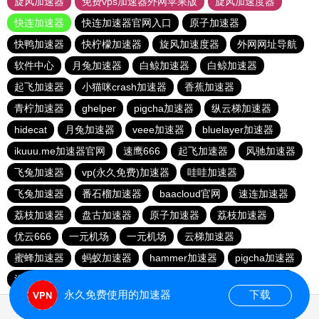
旋风加速器
免费vps加速器外网苹果版
旋风加速度器
快连加速器
快连加速器官网入口
原子加速器
快鸭加速器
快柠檬加速器
旋风加速度器
外网网址导航
软件中心
月兔加速器
白鲸加速器
白鲸加速器
起飞加速器
小猫咪crash加速器
香蕉加速器
青柠加速器
ghelper
pigcha加速器
纵云梯加速器
hidecat
月兔加速器
veee加速器
bluelayer加速器
ikuuu.me加速器官网
速鹰666
起飞加速器
风驰加速器
飞兔加速器
vp(永久免费)加速器
哇哇加速器
飞兔加速器
番石榴加速器
baacloud官网
速连加速器
荔枝加速器
盘古加速器
原子加速器
荔枝加速器
优云666
一元机场
一元机场
云梯加速器
蜜蜂加速器
蚂蚁加速器
hammer加速器
pigcha加速器
泡泡狗加速器
baacloud官网
橘子加速器
暴雪加速器
永久免费使用的加速器
下载