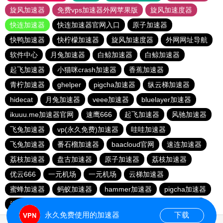
旋风加速器
免费vps加速器外网苹果版
旋风加速度器
快连加速器
快连加速器官网入口
原子加速器
快鸭加速器
快柠檬加速器
旋风加速度器
外网网址导航
软件中心
月兔加速器
白鲸加速器
白鲸加速器
起飞加速器
小猫咪crash加速器
香蕉加速器
青柠加速器
ghelper
pigcha加速器
纵云梯加速器
hidecat
月兔加速器
veee加速器
bluelayer加速器
ikuuu.me加速器官网
速鹰666
起飞加速器
风驰加速器
飞兔加速器
vp(永久免费)加速器
哇哇加速器
飞兔加速器
番石榴加速器
baacloud官网
速连加速器
荔枝加速器
盘古加速器
原子加速器
荔枝加速器
优云666
一元机场
一元机场
云梯加速器
蜜蜂加速器
蚂蚁加速器
hammer加速器
pigcha加速器
泡泡狗加速器
baacloud官网
橘子加速器
暴雪加速器
永久免费使用的加速器
下载