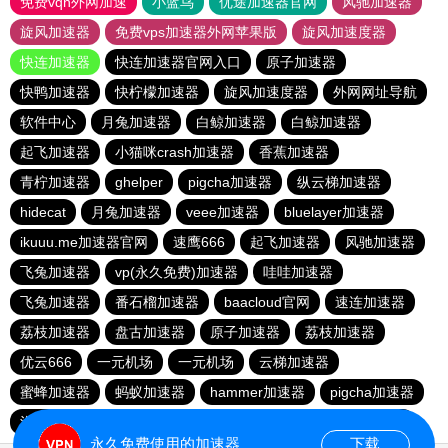
免费vqn外网加速
小蓝鸟
优途加速器官网
风驰加速器
旋风加速器
免费vps加速器外网苹果版
旋风加速度器
快连加速器
快连加速器官网入口
原子加速器
快鸭加速器
快柠檬加速器
旋风加速度器
外网网址导航
软件中心
月兔加速器
白鲸加速器
白鲸加速器
起飞加速器
小猫咪crash加速器
香蕉加速器
青柠加速器
ghelper
pigcha加速器
纵云梯加速器
hidecat
月兔加速器
veee加速器
bluelayer加速器
ikuuu.me加速器官网
速鹰666
起飞加速器
风驰加速器
飞兔加速器
vp(永久免费)加速器
哇哇加速器
飞兔加速器
番石榴加速器
baacloud官网
速连加速器
荔枝加速器
盘古加速器
原子加速器
荔枝加速器
优云666
一元机场
一元机场
云梯加速器
蜜蜂加速器
蚂蚁加速器
hammer加速器
pigcha加速器
泡泡狗加速器
baacloud官网
橘子加速器
暴雪加速器
永久免费使用的加速器
下载