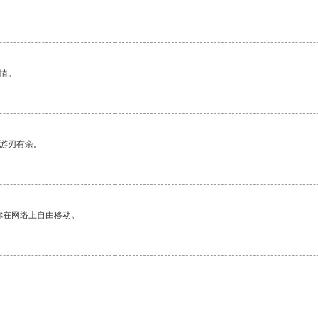
情。
中游刃有余。
你在网络上自由移动。