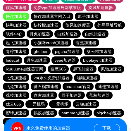
旋风加速器
免费vps加速器外网苹果版
旋风加速度器
快连加速器
快连加速器官网入口
原子加速器
快鸭加速器
快柠檬加速器
旋风加速度器
外网网址导航
软件中心
月兔加速器
白鲸加速器
白鲸加速器
起飞加速器
小猫咪crash加速器
香蕉加速器
青柠加速器
ghelper
pigcha加速器
纵云梯加速器
hidecat
月兔加速器
veee加速器
bluelayer加速器
ikuuu.me加速器官网
速鹰666
起飞加速器
风驰加速器
飞兔加速器
vp(永久免费)加速器
哇哇加速器
飞兔加速器
番石榴加速器
baacloud官网
速连加速器
荔枝加速器
盘古加速器
原子加速器
荔枝加速器
优云666
一元机场
一元机场
云梯加速器
蜜蜂加速器
蚂蚁加速器
hammer加速器
pigcha加速器
泡泡狗加速器
baacloud官网
橘子加速器
暴雪加速器
永久免费使用的加速器
下载