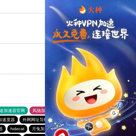
支持
[0]
反对
[0]
支持
[0]
反对
[0]
支持
[0]
反对
[0]
途加速器官网
风驰加速器
旋风加速器
加速度器
外网网址导航
软件中心
月兔加速器
器
hidecat
月兔加速器
veee加速器
bluelayer加速器