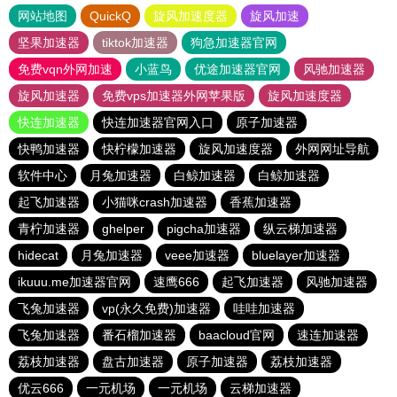
网站地图
QuickQ
旋风加速度器
旋风加速
坚果加速器
tiktok加速器
狗急加速器官网
免费vqn外网加速
小蓝鸟
优途加速器官网
风驰加速器
旋风加速器
免费vps加速器外网苹果版
旋风加速度器
快连加速器
快连加速器官网入口
原子加速器
快鸭加速器
快柠檬加速器
旋风加速度器
外网网址导航
软件中心
月兔加速器
白鲸加速器
白鲸加速器
起飞加速器
小猫咪crash加速器
香蕉加速器
青柠加速器
ghelper
pigcha加速器
纵云梯加速器
hidecat
月兔加速器
veee加速器
bluelayer加速器
ikuuu.me加速器官网
速鹰666
起飞加速器
风驰加速器
飞兔加速器
vp(永久免费)加速器
哇哇加速器
飞兔加速器
番石榴加速器
baacloud官网
速连加速器
荔枝加速器
盘古加速器
原子加速器
荔枝加速器
优云666
一元机场
一元机场
云梯加速器