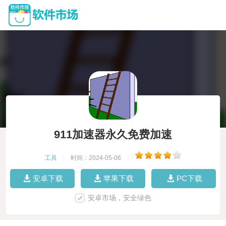
911加速器永久免费加速
工具
|
时间：2024-05-06
|
安卓下载
苹果下载
PC下载
安卓市场，安全绿色