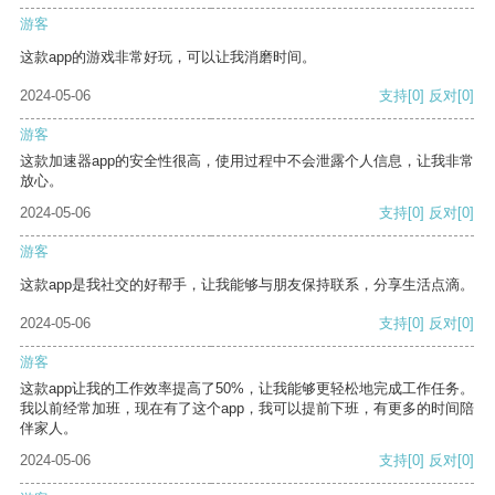
游客
这款app的游戏非常好玩，可以让我消磨时间。
2024-05-06
支持
[0]
反对
[0]
游客
这款加速器app的安全性很高，使用过程中不会泄露个人信息，让我非常
放心。
2024-05-06
支持
[0]
反对
[0]
游客
这款app是我社交的好帮手，让我能够与朋友保持联系，分享生活点滴。
2024-05-06
支持
[0]
反对
[0]
游客
这款app让我的工作效率提高了50%，让我能够更轻松地完成工作任务。
我以前经常加班，现在有了这个app，我可以提前下班，有更多的时间陪
伴家人。
2024-05-06
支持
[0]
反对
[0]