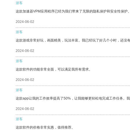
游客
这款加速器VPM应用程序已经为我们带来了无限的隐私保护和安全性保护
2024-06-02
游客
这款游戏非常好玩，画面精美，玩法丰富。我已经玩了好几个小时，还没
2024-06-02
游客
这款软件的功能非常全面，可以满足我所有需求。
2024-06-02
游客
这款app让我的工作效率提高了50%，让我能够更轻松地完成工作任务。
2024-06-02
游客
这款软件的价格非常实惠，值得推荐。