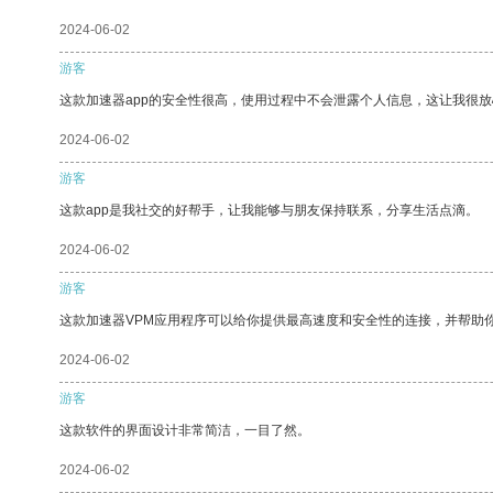
2024-06-02
游客
这款加速器app的安全性很高，使用过程中不会泄露个人信息，这让我很
2024-06-02
游客
这款app是我社交的好帮手，让我能够与朋友保持联系，分享生活点滴。
2024-06-02
游客
这款加速器VPM应用程序可以给你提供最高速度和安全性的连接，并帮助
2024-06-02
游客
这款软件的界面设计非常简洁，一目了然。
2024-06-02