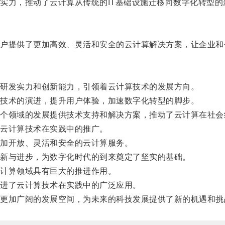
力，推动了云计算从传统的IT基础设施迁移向数字化转型的
提供了更加高效、灵活和安全的云计算解决方案，让企业和
研发实力和创新能力，引领着云计算技术的发展方向。
技术的演进，提升用户体验，加速数字化转型的脚步。
领域的发展提供技术支持和解决方案，推动了云计算在社会
云计算技术在实践中的推广。
加开放、灵活和安全的云计算服务。
新与进步，为数字化时代的到来奠定了坚实的基础。
计算领域具有巨大的推进作用。
进了云计算技术在实践中的广泛应用。
加广阔的发展空间，为未来的科技发展提供了新的机遇和挑