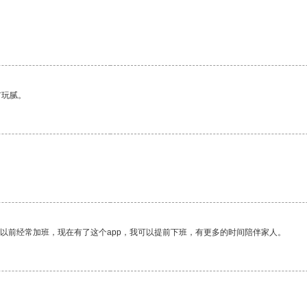
。
有玩腻。
我以前经常加班，现在有了这个app，我可以提前下班，有更多的时间陪伴家人。