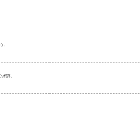
心。
区的线路。