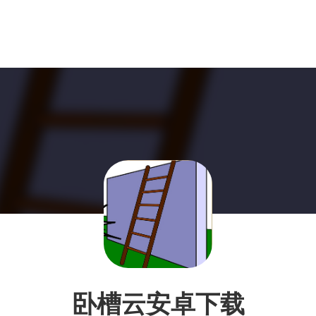
卧槽云安卓下载