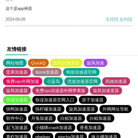
这个是app神器
2024-06-09
支持
[0]
反对
[0]
友情链接
网站地图
QuickQ
旋风加速度器
旋风加速
坚果加速器
tiktok加速器
狗急加速器官网
免费vqn外网加速
小蓝鸟
优途加速器官网
风驰加速器
旋风加速器
免费vps加速器外网苹果版
旋风加速度器
快连加速器
快连加速器官网入口
原子加速器
快鸭加速器
快柠檬加速器
旋风加速度器
外网网址导航
软件中心
月兔加速器
白鲸加速器
白鲸加速器
起飞加速器
小猫咪crash加速器
香蕉加速器
青柠加速器
ghelper
pigcha加速器
纵云梯加速器