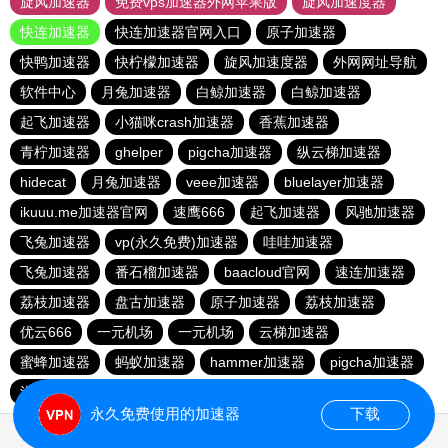
旋风加速器
免费vps加速器外网苹果版
旋风加速度器
快连加速器
快连加速器官网入口
原子加速器
快鸭加速器
快柠檬加速器
旋风加速度器
外网网址导航
软件中心
月兔加速器
白鲸加速器
白鲸加速器
起飞加速器
小猫咪crash加速器
香蕉加速器
青柠加速器
ghelper
pigcha加速器
纵云梯加速器
hidecat
月兔加速器
veee加速器
bluelayer加速器
ikuuu.me加速器官网
速鹰666
起飞加速器
风驰加速器
飞兔加速器
vp(永久免费)加速器
哇哇加速器
飞兔加速器
番石榴加速器
baacloud官网
速连加速器
荔枝加速器
盘古加速器
原子加速器
荔枝加速器
优云666
一元机场
一元机场
云梯加速器
蜜蜂加速器
蚂蚁加速器
hammer加速器
pigcha加速器
泡泡狗加速器
baacloud官网
橘子加速器
暴雪加速器
永久免费使用的加速器
下载