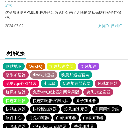
游客
这款加速器VPM应用程序已经为我们带来了无限的隐私保护和安全性保
护。
2024-07-02
支持
[0]
反对
[0]
友情链接
网站地图
QuickQ
旋风加速度器
旋风加速
坚果加速器
tiktok加速器
狗急加速器官网
免费vqn外网加速
小蓝鸟
优途加速器官网
风驰加速器
旋风加速器
免费vps加速器外网苹果版
旋风加速度器
快连加速器
快连加速器官网入口
原子加速器
快鸭加速器
快柠檬加速器
旋风加速度器
外网网址导航
软件中心
月兔加速器
白鲸加速器
白鲸加速器
起飞加速器
小猫咪crash加速器
香蕉加速器