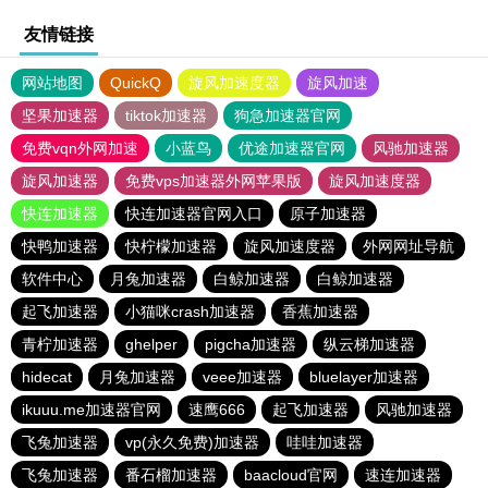
友情链接
网站地图
QuickQ
旋风加速度器
旋风加速
坚果加速器
tiktok加速器
狗急加速器官网
免费vqn外网加速
小蓝鸟
优途加速器官网
风驰加速器
旋风加速器
免费vps加速器外网苹果版
旋风加速度器
快连加速器
快连加速器官网入口
原子加速器
快鸭加速器
快柠檬加速器
旋风加速度器
外网网址导航
软件中心
月兔加速器
白鲸加速器
白鲸加速器
起飞加速器
小猫咪crash加速器
香蕉加速器
青柠加速器
ghelper
pigcha加速器
纵云梯加速器
hidecat
月兔加速器
veee加速器
bluelayer加速器
ikuuu.me加速器官网
速鹰666
起飞加速器
风驰加速器
飞兔加速器
vp(永久免费)加速器
哇哇加速器
飞兔加速器
番石榴加速器
baacloud官网
速连加速器