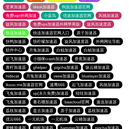
坚果加速器
tiktok加速器
狗急加速器官网
免费vqn外网加速
小蓝鸟
优途加速器官网
风驰加速器
旋风加速器
免费vps加速器外网苹果版
旋风加速度器
快连加速器
快连加速器官网入口
原子加速器
快鸭加速器
快柠檬加速器
旋风加速度器
外网网址导航
软件中心
月兔加速器
白鲸加速器
白鲸加速器
起飞加速器
小猫咪crash加速器
香蕉加速器
青柠加速器
ghelper
pigcha加速器
纵云梯加速器
hidecat
月兔加速器
veee加速器
bluelayer加速器
ikuuu.me加速器官网
速鹰666
起飞加速器
风驰加速器
飞兔加速器
vp(永久免费)加速器
哇哇加速器
飞兔加速器
番石榴加速器
baacloud官网
速连加速器
荔枝加速器
盘古加速器
原子加速器
荔枝加速器
优云666
一元机场
一元机场
云梯加速器
蜜蜂加速器
蚂蚁加速器
hammer加速器
pigcha加速器