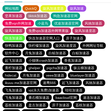
网站地图
QuickQ
旋风加速度器
旋风加速
坚果加速器
tiktok加速器
狗急加速器官网
免费vqn外网加速
小蓝鸟
优途加速器官网
风驰加速器
旋风加速器
免费vps加速器外网苹果版
旋风加速度器
快连加速器
快连加速器官网入口
原子加速器
快鸭加速器
快柠檬加速器
旋风加速度器
外网网址导航
软件中心
月兔加速器
白鲸加速器
白鲸加速器
起飞加速器
小猫咪crash加速器
香蕉加速器
青柠加速器
ghelper
pigcha加速器
纵云梯加速器
hidecat
月兔加速器
veee加速器
bluelayer加速器
ikuuu.me加速器官网
速鹰666
起飞加速器
风驰加速器
飞兔加速器
vp(永久免费)加速器
哇哇加速器
飞兔加速器
番石榴加速器
baacloud官网
速连加速器
荔枝加速器
盘古加速器
原子加速器
荔枝加速器