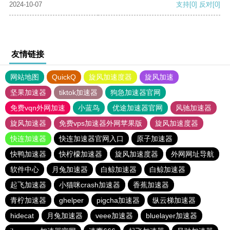
2024-10-07
支持
[0]
反对
[0]
友情链接
网站地图
QuickQ
旋风加速度器
旋风加速
坚果加速器
tiktok加速器
狗急加速器官网
免费vqn外网加速
小蓝鸟
优途加速器官网
风驰加速器
旋风加速器
免费vps加速器外网苹果版
旋风加速度器
快连加速器
快连加速器官网入口
原子加速器
快鸭加速器
快柠檬加速器
旋风加速度器
外网网址导航
软件中心
月兔加速器
白鲸加速器
白鲸加速器
起飞加速器
小猫咪crash加速器
香蕉加速器
青柠加速器
ghelper
pigcha加速器
纵云梯加速器
hidecat
月兔加速器
veee加速器
bluelayer加速器