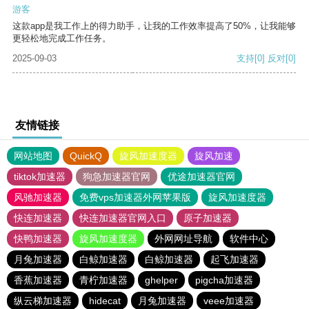
游客
这款app是我工作上的得力助手，让我的工作效率提高了50%，让我能够
更轻松地完成工作任务。
2025-09-03
支持
[0]
反对
[0]
友情链接
网站地图
QuickQ
旋风加速度器
旋风加速
tiktok加速器
狗急加速器官网
优途加速器官网
风驰加速器
免费vps加速器外网苹果版
旋风加速度器
快连加速器
快连加速器官网入口
原子加速器
快鸭加速器
旋风加速度器
外网网址导航
软件中心
月兔加速器
白鲸加速器
白鲸加速器
起飞加速器
香蕉加速器
青柠加速器
ghelper
pigcha加速器
纵云梯加速器
hidecat
月兔加速器
veee加速器