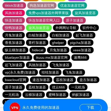
tiktok加速器
狗急加速器官网
优途加速器官网
风驰加速器
免费vps加速器外网苹果版
旋风加速度器
快连加速器
快连加速器官网入口
原子加速器
快鸭加速器
旋风加速度器
外网网址导航
软件中心
月兔加速器
白鲸加速器
白鲸加速器
起飞加速器
香蕉加速器
青柠加速器
ghelper
pigcha加速器
纵云梯加速器
hidecat
月兔加速器
veee加速器
bluelayer加速器
ikuuu.me加速器官网
速鹰666
起飞加速器
风驰加速器
飞兔加速器
vp(永久免费)加速器
哇哇加速器
飞兔加速器
baacloud官网
速连加速器
荔枝加速器
盘古加速器
原子加速器
荔枝加速器
优云666
一元机场
一元机场
云梯加速器
蜜蜂加速器
蚂蚁加速器
hammer加速器
baacloud官网
暴雪加速器
永久免费使用的加速器
下载