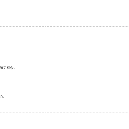
中游刃有余。
心。