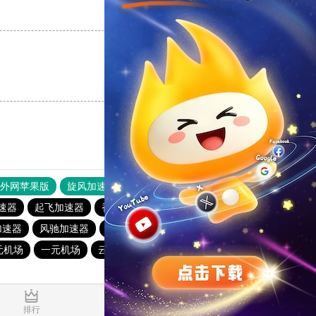
支持
[0]
反对
[0]
支持
[0]
反对
[0]
器外网苹果版
旋风加速度器
快连加速器
速器
起飞加速器
香蕉加速器
青柠加速器
ghelper
加速器
风驰加速器
飞兔加速器
vp(永久免费)加速器
元机场
一元机场
云梯加速器
蜜蜂加速器
蚂蚁加速器
0.831638s
排行
推荐