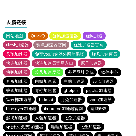
友情链接
网站地图
QuickQ
旋风加速度器
旋风加速
tiktok加速器
狗急加速器官网
优途加速器官网
风驰加速器
免费vps加速器外网苹果版
旋风加速度器
快连加速器
快连加速器官网入口
原子加速器
快鸭加速器
旋风加速度器
外网网址导航
软件中心
月兔加速器
白鲸加速器
白鲸加速器
起飞加速器
香蕉加速器
青柠加速器
ghelper
pigcha加速器
纵云梯加速器
hidecat
月兔加速器
veee加速器
bluelayer加速器
ikuuu.me加速器官网
速鹰666
起飞加速器
风驰加速器
飞兔加速器
vp(永久免费)加速器
哇哇加速器
飞兔加速器