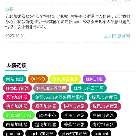
游客
这款加速器app的安全性很高，使用过程中不会泄露个人信息，这让我很
放心。我以前使用过一些其他的加速器app，经常会出现个人信息泄露的
情况，这让我非常担心。
2025-10-31
支持
[0]
反对
[0]
友情链接
网站地图
QuickQ
旋风加速度器
旋风加速
tiktok加速器
狗急加速器官网
优途加速器官网
风驰加速器
免费vps加速器外网苹果版
旋风加速度器
快连加速器
原子加速器
快鸭加速器
旋风加速度器
外网网址导航
软件中心
月兔加速器
白鲸加速器
白鲸加速器
起飞加速器
香蕉加速器
青柠加速器
ghelper
pigcha加速器
纵云梯加速器
hidecat