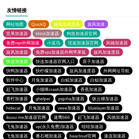
友情链接
网站地图
QuickQ
旋风加速度器
旋风加速
坚果加速器
tiktok加速器
狗急加速器官网
免费vqn外网加速
小蓝鸟
优途加速器官网
风驰加速器
旋风加速器
免费vps加速器外网苹果版
旋风加速度器
快连加速器
快连加速器官网入口
原子加速器
快鸭加速器
快柠檬加速器
旋风加速度器
外网网址导航
软件中心
月兔加速器
白鲸加速器
白鲸加速器
起飞加速器
小猫咪crash加速器
香蕉加速器
青柠加速器
ghelper
pigcha加速器
纵云梯加速器
hidecat
月兔加速器
veee加速器
bluelayer加速器
ikuuu.me加速器官网
速鹰666
起飞加速器
风驰加速器
飞兔加速器
vp(永久免费)加速器
哇哇加速器
飞兔加速器
番石榴加速器
baacloud官网
速连加速器