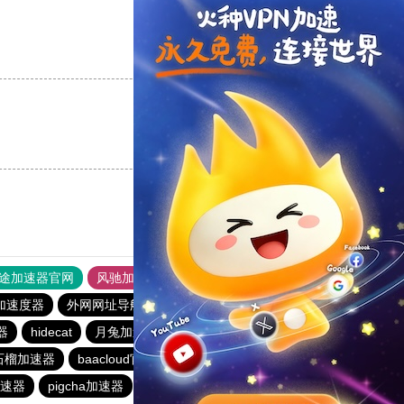
支持
[0]
反对
[0]
支持
[0]
反对
[0]
途加速器官网
风驰加速器
旋风加速器
加速度器
外网网址导航
软件中心
月兔加速器
器
hidecat
月兔加速器
veee加速器
bluelayer加速器
石榴加速器
baacloud官网
速连加速器
荔枝加速器
加速器
pigcha加速器
泡泡狗加速器
baacloud官网