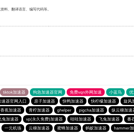
找资料、翻译语言、编写代码等。
tiktok加速器
狗急加速器官网
免费vqn外网加速
小蓝鸟
优
加速器官网入口
原子加速器
快鸭加速器
快柠檬加速器
旋风
香蕉加速器
青柠加速器
ghelper
pigcha加速器
纵云梯加速
飞兔加速器
vp(永久免费)加速器
哇哇加速器
飞兔加速器
番
一元机场
云梯加速器
蜜蜂加速器
蚂蚁加速器
hammer