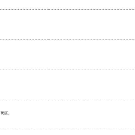
。
有玩腻。