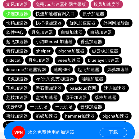
旋风加速器
免费vps加速器外网苹果版
旋风加速度器
快连加速器
快连加速器官网入口
原子加速器
快鸭加速器
快柠檬加速器
旋风加速度器
外网网址导航
软件中心
月兔加速器
白鲸加速器
白鲸加速器
起飞加速器
小猫咪crash加速器
香蕉加速器
青柠加速器
ghelper
pigcha加速器
纵云梯加速器
hidecat
月兔加速器
veee加速器
bluelayer加速器
ikuuu.me加速器官网
速鹰666
起飞加速器
风驰加速器
飞兔加速器
vp(永久免费)加速器
哇哇加速器
飞兔加速器
番石榴加速器
baacloud官网
速连加速器
荔枝加速器
盘古加速器
原子加速器
荔枝加速器
优云666
一元机场
一元机场
云梯加速器
蜜蜂加速器
蚂蚁加速器
hammer加速器
pigcha加速器
泡泡狗加速器
baacloud官网
橘子加速器
暴雪加速器
永久免费使用的加速器
下载