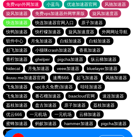
免费vqn外网加速
小蓝鸟
优途加速器官网
风驰加速器
旋风加速器
免费vps加速器外网苹果版
旋风加速度器
快连加速器
快连加速器官网入口
原子加速器
快鸭加速器
快柠檬加速器
旋风加速度器
外网网址导航
软件中心
月兔加速器
白鲸加速器
白鲸加速器
起飞加速器
小猫咪crash加速器
香蕉加速器
青柠加速器
ghelper
pigcha加速器
纵云梯加速器
hidecat
月兔加速器
veee加速器
bluelayer加速器
ikuuu.me加速器官网
速鹰666
起飞加速器
风驰加速器
飞兔加速器
vp(永久免费)加速器
哇哇加速器
飞兔加速器
番石榴加速器
baacloud官网
速连加速器
荔枝加速器
盘古加速器
原子加速器
荔枝加速器
优云666
一元机场
一元机场
云梯加速器
蜜蜂加速器
蚂蚁加速器
hammer加速器
pigcha加速器
泡泡狗加速器
baacloud官网
橘子加速器
暴雪加速器