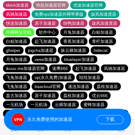
tiktok加速器
狗急加速器官网
优途加速器官网
风驰加速器
免费vps加速器外网苹果版
旋风加速度器
快连加速器
原子加速器
快鸭加速器
旋风加速度器
外网网址导航
软件中心
月兔加速器
白鲸加速器
白鲸加速器
起飞加速器
香蕉加速器
青柠加速器
ghelper
pigcha加速器
纵云梯加速器
hidecat
月兔加速器
veee加速器
bluelayer加速器
ikuuu.me加速器官网
速鹰666
起飞加速器
风驰加速器
飞兔加速器
vp(永久免费)加速器
哇哇加速器
飞兔加速器
baacloud官网
速连加速器
荔枝加速器
盘古加速器
原子加速器
荔枝加速器
优云666
一元机场
一元机场
云梯加速器
蜜蜂加速器
蚂蚁加速器
hammer加速器
baacloud官网
暴雪加速器
永久免费使用的加速器
下载
0.130716s
首页
安卓
苹果
排行
推荐