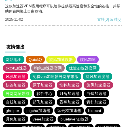
这款加速器VPM应用程序可以给你提供最高速度和安全性的连接，并帮
助你在网络上自由移动。
2025-11-02
支持
[0]
反对
[0]
友情链接
网站地图
QuickQ
旋风加速度器
旋风加速
tiktok加速器
狗急加速器官网
优途加速器官网
风驰加速器
免费vps加速器外网苹果版
旋风加速度器
快连加速器
原子加速器
快鸭加速器
旋风加速度器
外网网址导航
软件中心
月兔加速器
白鲸加速器
白鲸加速器
起飞加速器
香蕉加速器
青柠加速器
ghelper
pigcha加速器
纵云梯加速器
hidecat
月兔加速器
veee加速器
bluelayer加速器