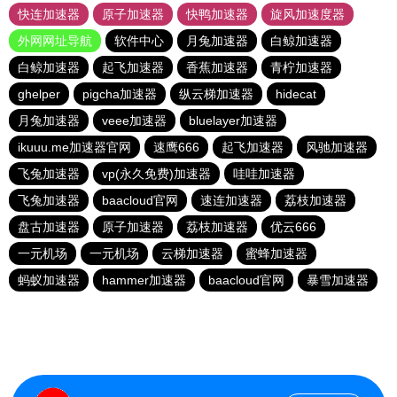
快连加速器
原子加速器
快鸭加速器
旋风加速度器
外网网址导航
软件中心
月兔加速器
白鲸加速器
白鲸加速器
起飞加速器
香蕉加速器
青柠加速器
ghelper
pigcha加速器
纵云梯加速器
hidecat
月兔加速器
veee加速器
bluelayer加速器
ikuuu.me加速器官网
速鹰666
起飞加速器
风驰加速器
飞兔加速器
vp(永久免费)加速器
哇哇加速器
飞兔加速器
baacloud官网
速连加速器
荔枝加速器
盘古加速器
原子加速器
荔枝加速器
优云666
一元机场
一元机场
云梯加速器
蜜蜂加速器
蚂蚁加速器
hammer加速器
baacloud官网
暴雪加速器