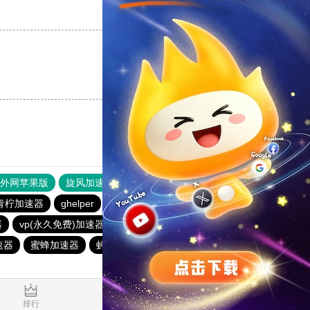
支持
[0]
反对
[0]
支持
[0]
反对
[0]
器外网苹果版
旋风加速度器
快连加速器
原子加速器
青柠加速器
ghelper
pigcha加速器
纵云梯加速器
器
vp(永久免费)加速器
哇哇加速器
飞兔加速器
速器
蜜蜂加速器
蚂蚁加速器
hammer加速器
0.559409s
排行
推荐