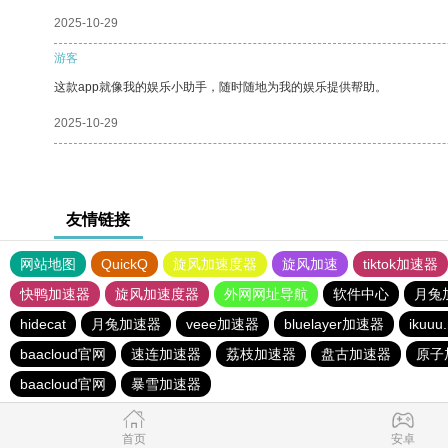
2025-10-29
游客
这款app就像我的娱乐小助手，随时随地为我的娱乐提供帮助。
2025-10-29
友情链接
网站地图
QuickQ
旋风加速度器
旋风加速
tiktok加速器
快鸭加速器
旋风加速度器
外网网址导航
软件中心
月兔
hidecat
月兔加速器
veee加速器
bluelayer加速器
iku
baacloud官网
速连加速器
荔枝加速器
盘古加速器
原子
baacloud官网
暴雪加速器
首页
安卓