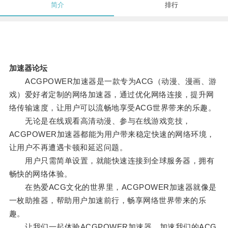
简介
排行
加速器论坛
ACGPOWER加速器是一款专为ACG（动漫、漫画、游
戏）爱好者定制的网络加速器，通过优化网络连接，提升网
络传输速度，让用户可以流畅地享受ACG世界带来的乐趣。
无论是在线观看高清动漫、参与在线游戏竞技，
ACGPOWER加速器都能为用户带来稳定快速的网络环境，
让用户不再遭遇卡顿和延迟问题。
用户只需简单设置，就能快速连接到全球服务器，拥有
畅快的网络体验。
在热爱ACG文化的世界里，ACGPOWER加速器就像是
一枚助推器，帮助用户加速前行，畅享网络世界带来的乐
趣。
让我们一起体验ACGPOWER加速器，加速我们的ACG